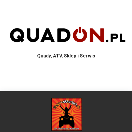
Quady, ATV, Sklep i Serwis
S
k
i
p
t
o