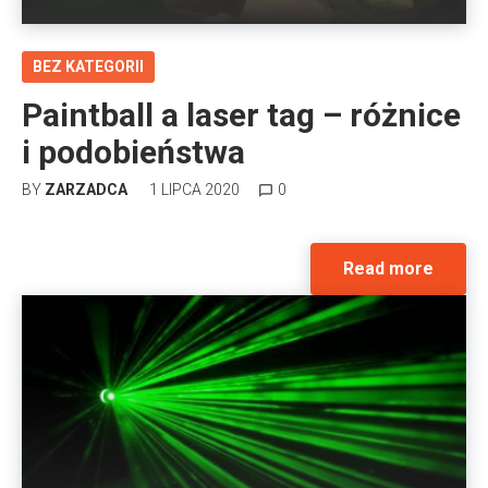
BEZ KATEGORII
Paintball a laser tag – różnice
i podobieństwa
BY
ZARZADCA
1 LIPCA 2020
0
chat_bubble_outline
Read more