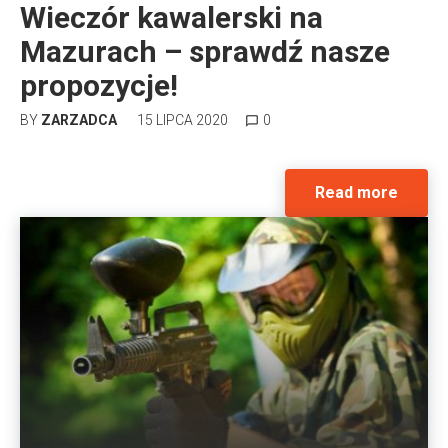
Wieczór kawalerski na
Mazurach – sprawdź nasze
propozycje!
BY
ZARZADCA
15 LIPCA 2020
0
chat_bubble_outline
Read more