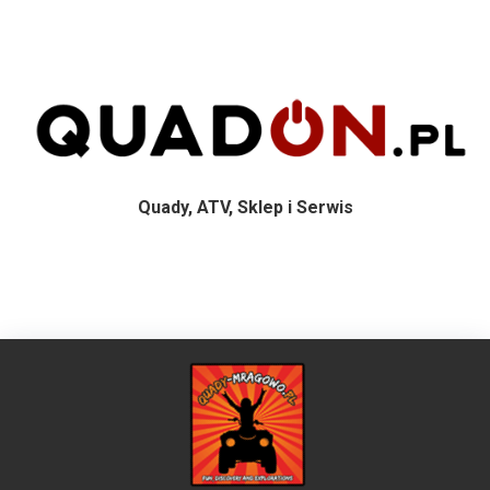
Quady, ATV, Sklep i Serwis
S
k
i
p
t
o