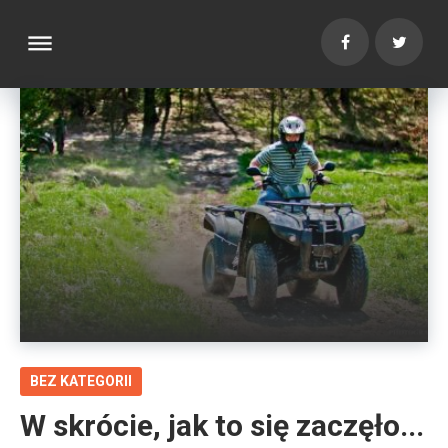
c
o
dehaze
n
t
Facebook
Twitte
e
B
n
l
t
o
g
BEZ KATEGORII
W skrócie, jak to się zaczęło...